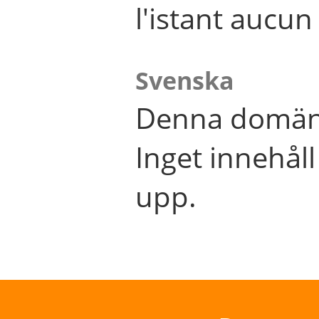
l'istant aucu
Svenska
Denna domän 
Inget innehål
upp.